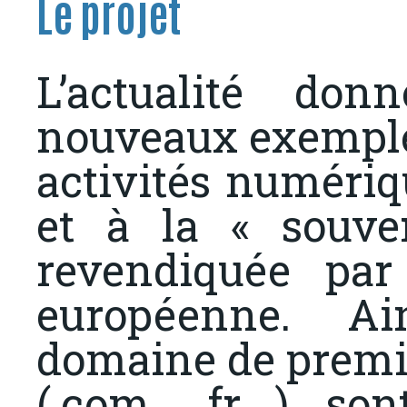
Le projet
L’actualité do
nouveaux exemples
activités numériqu
et à la « souve
revendiquée par 
européenne. A
domaine de premie
(.com, .fr,…) so