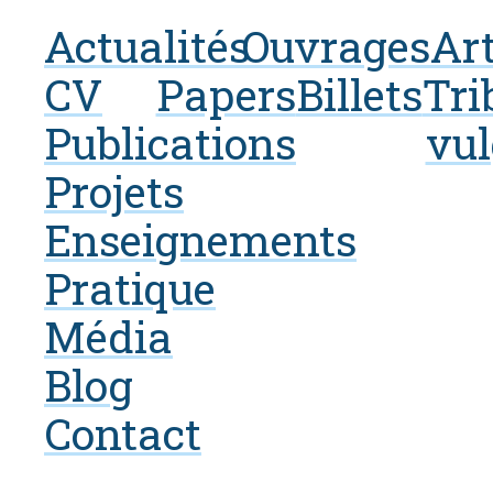
Actualités
Ouvrages
Art
CV
Papers
Billets
Tri
Publications
vul
Projets
Enseignements
Pratique
Média
Blog
Contact