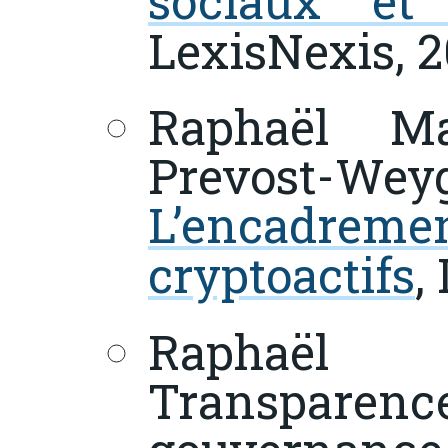
sociaux et 
LexisNexis, 
Raphaël Ma
Prevost-
L’encadreme
cryptoactifs
,
Raphaël 
Transpare